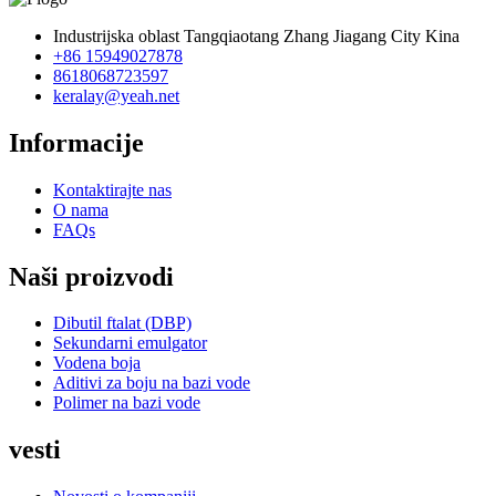
Industrijska oblast Tangqiaotang Zhang Jiagang City Kina
+86 15949027878
8618068723597
keralay@yeah.net
Informacije
Kontaktirajte nas
O nama
FAQs
Naši proizvodi
Dibutil ftalat (DBP)
Sekundarni emulgator
Vodena boja
Aditivi za boju na bazi vode
Polimer na bazi vode
vesti