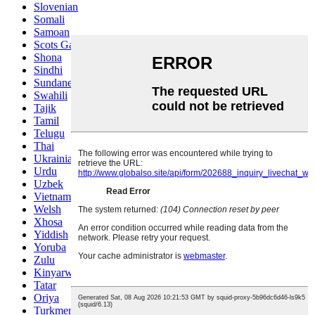
Slovenian
Somali
Samoan
Scots Gaelic
Shona
Sindhi
Sundanese
Swahili
Tajik
Tamil
Telugu
Thai
Ukrainian
Urdu
Uzbek
Vietnamese
Welsh
Xhosa
Yiddish
Yoruba
Zulu
Kinyarwanda
Tatar
Oriya
Turkmen