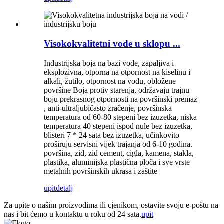
Visokokvalitetni vode u sklopu ...
Industrijska boja na bazi vode, zapaljiva i
eksplozivna, otporna na otpornost na kiselinu i
alkali, žutilo, otpornost na vodu, obložene
površine Boja protiv starenja, održavaju trajnu
boju prekrasnog otpornosti na površinski premaz
, anti-ultraljubičasto zračenje, površinska
temperatura od 60-80 stepeni bez izuzetka, niska
temperatura 40 stepeni ispod nule bez izuzetka,
blisteri 7 * 24 sata bez izuzetka, učinkovito
proširuju servisni vijek trajanja od 6-10 godina.
površina, zid, zid cement, cigla, kamena, stakla,
plastika, aluminijska plastična ploča i sve vrste
metalnih površinskih ukrasa i zaštite
upit
detalj
Za upite o našim proizvodima ili cjenikom, ostavite svoju e-poštu na
nas i bit ćemo u kontaktu u roku od 24 sata.
upit