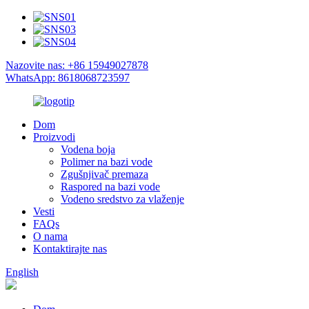
Nazovite nas: +86 15949027878
WhatsApp: 8618068723597
Dom
Proizvodi
Vodena boja
Polimer na bazi vode
Zgušnjivač premaza
Raspored na bazi vode
Vodeno sredstvo za vlaženje
Vesti
FAQs
O nama
Kontaktirajte nas
English