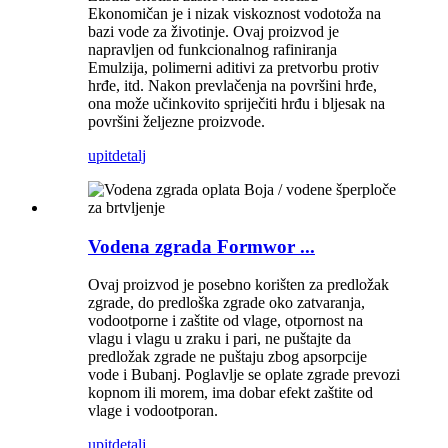
Ekonomičan je i nizak viskoznost vodotoža na
bazi vode za životinje. Ovaj proizvod je
napravljen od funkcionalnog rafiniranja
Emulzija, polimerni aditivi za pretvorbu protiv
hrđe, itd. Nakon prevlačenja na površini hrđe,
ona može učinkovito spriječiti hrđu i bljesak na
površini željezne proizvode.
upit
detalj
Vodena zgrada Formwor ...
Ovaj proizvod je posebno korišten za predložak
zgrade, do predloška zgrade oko zatvaranja,
vodootporne i zaštite od vlage, otpornost na
vlagu i vlagu u zraku i pari, ne puštajte da
predložak zgrade ne puštaju zbog apsorpcije
vode i Bubanj. Poglavlje se oplate zgrade prevozi
kopnom ili morem, ima dobar efekt zaštite od
vlage i vodootporan.
upit
detalj