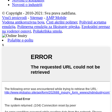
Novosti o kompaniji
Novosti o industriji
© Copyright - 2010-2021: Sva prava zadržana.
Vrući proizvodi
-
Sitemap
-
AMP Mobile
Vodena antikorozivna boja
,
Čisti akrilni polimer
,
Polivinil acetatna
emulzija
,
Polimerna emulzija za fiksiranje pijeska
,
Epoksidni premaz
na vodenoj osnovi
,
Poliakrilska smola
,
Pošaljite e-poštu
x