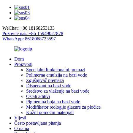
WeChat: +86 18168253133
Pozovite nas: +86 15949027878
WhatsApp: 8618068723597
Dom
Proizvodi
Specijalni funkcionalni premazi
Polimerna emulzija na bazi vode
Zgušnjivač premaza
Disperzant na bazi vode
Sredstvo za vlaženje na bazi vode
Ostali aditivi
Pigmentna boja na bazi vode
Modifikator reologije glazure za pločice
Kožni pomoćni materijali
Vijesti
Često postavljana pitanja
O nama