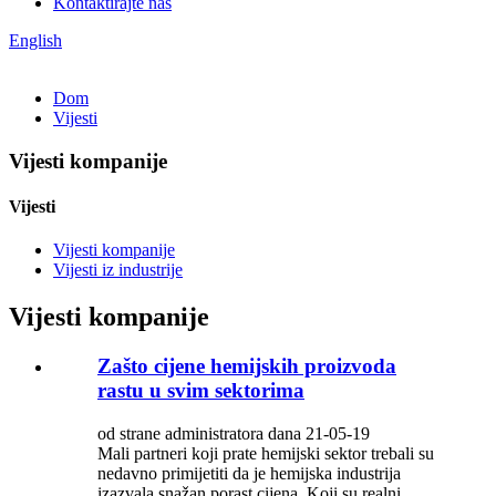
Kontaktirajte nas
English
Dom
Vijesti
Vijesti kompanije
Vijesti
Vijesti kompanije
Vijesti iz industrije
Vijesti kompanije
Zašto cijene hemijskih proizvoda
rastu u svim sektorima
od strane administratora dana 21-05-19
Mali partneri koji prate hemijski sektor trebali su
nedavno primijetiti da je hemijska industrija
izazvala snažan porast cijena. Koji su realni