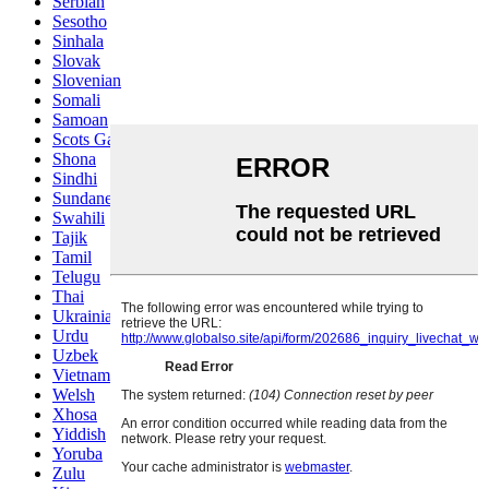
Serbian
Sesotho
Sinhala
Slovak
Slovenian
Somali
Samoan
Scots Gaelic
Shona
Sindhi
Sundanese
Swahili
Tajik
Tamil
Telugu
Thai
Ukrainian
Urdu
Uzbek
Vietnamese
Welsh
Xhosa
Yiddish
Yoruba
Zulu