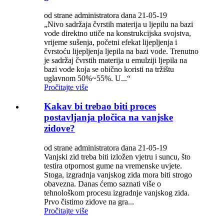
od strane administratora dana 21-05-19
„Nivo sadržaja čvrstih materija u ljepilu na bazi
vode direktno utiče na konstrukcijska svojstva,
vrijeme sušenja, početni efekat lijepljenja i
čvrstoću lijepljenja ljepila na bazi vode. Trenutno
je sadržaj čvrstih materija u emulziji ljepila na
bazi vode koja se obično koristi na tržištu
uglavnom 50%~55%. U...“
Pročitajte više
Kakav bi trebao biti proces
postavljanja pločica na vanjske
zidove?
od strane administratora dana 21-05-19
Vanjski zid treba biti izložen vjetru i suncu, što
testira otpornost gume na vremenske uvjete.
Stoga, izgradnja vanjskog zida mora biti strogo
obavezna. Danas ćemo saznati više o
tehnološkom procesu izgradnje vanjskog zida.
Prvo čistimo zidove na gra...
Pročitajte više