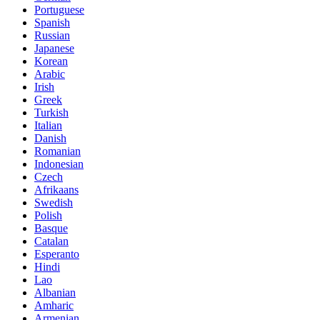
Portuguese
Spanish
Russian
Japanese
Korean
Arabic
Irish
Greek
Turkish
Italian
Danish
Romanian
Indonesian
Czech
Afrikaans
Swedish
Polish
Basque
Catalan
Esperanto
Hindi
Lao
Albanian
Amharic
Armenian