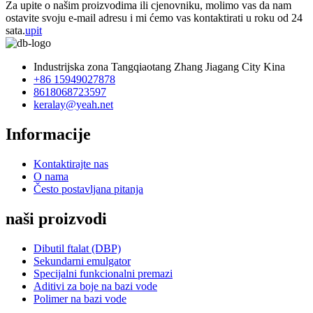
Za upite o našim proizvodima ili cjenovniku, molimo vas da nam
ostavite svoju e-mail adresu i mi ćemo vas kontaktirati u roku od 24
sata.
upit
Industrijska zona Tangqiaotang Zhang Jiagang City Kina
+86 15949027878
8618068723597
keralay@yeah.net
Informacije
Kontaktirajte nas
O nama
Često postavljana pitanja
naši proizvodi
Dibutil ftalat (DBP)
Sekundarni emulgator
Specijalni funkcionalni premazi
Aditivi za boje na bazi vode
Polimer na bazi vode