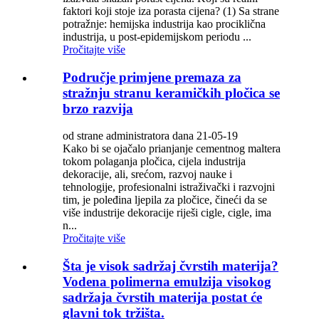
faktori koji stoje iza porasta cijena? (1) Sa strane
potražnje: hemijska industrija kao prociklična
industrija, u post-epidemijskom periodu ...
Pročitajte više
Područje primjene premaza za
stražnju stranu keramičkih pločica se
brzo razvija
od strane administratora dana 21-05-19
Kako bi se ojačalo prianjanje cementnog maltera
tokom polaganja pločica, cijela industrija
dekoracije, ali, srećom, razvoj nauke i
tehnologije, profesionalni istraživački i razvojni
tim, je poleđina ljepila za pločice, čineći da se
više industrije dekoracije riješi cigle, cigle, ima
n...
Pročitajte više
Šta je visok sadržaj čvrstih materija?
Vodena polimerna emulzija visokog
sadržaja čvrstih materija postat će
glavni tok tržišta.