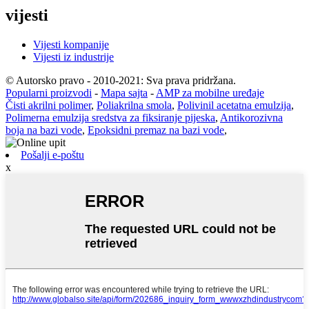
vijesti
Vijesti kompanije
Vijesti iz industrije
© Autorsko pravo - 2010-2021: Sva prava pridržana.
Popularni proizvodi
-
Mapa sajta
-
AMP za mobilne uređaje
Čisti akrilni polimer
,
Poliakrilna smola
,
Polivinil acetatna emulzija
,
Polimerna emulzija sredstva za fiksiranje pijeska
,
Antikorozivna
boja na bazi vode
,
Epoksidni premaz na bazi vode
,
Pošalji e-poštu
x