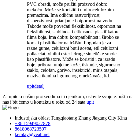
PVC obradi, može pružiti proizvod dobro
mekoću. Može se koristiti i u nitroceluloznim
premazima. Ima odličnu rastvorljivost,
disperzivnost, prianjanje i otpornost na vodu.
Takođe može povećati fleksibilnost, otpornost na
fleksibilnost, stabilnost i efikasnost plastifikatora
filma boja. Ima dobru kompatibilnost i široko se
koristi plastifikator na tržištu. Pogodan je za
razne gume, celulozni butil acetat, etil celulozni
poliacetat, vinilni ester i druge sintetičke smole
kao plastifikatore. Može se koristiti i za izradu
boje, pribora, umjetne kože, tiskanje, sigurnosno
staklo, celofan, gorivo, insekticid, miris otapala,
maziva tkanina i gumenog omekšivača, itd.
upit
detalj
Za upite o našim proizvodima ili cjenikom, ostavite svoju e-poštu na
nas i bit ćemo u kontaktu u roku od 24 sata.
upit
Industrijska oblast Tangqiaotang Zhang Jiagang City Kina
+86 15949027878
8618068723597
keralay@yeah.net