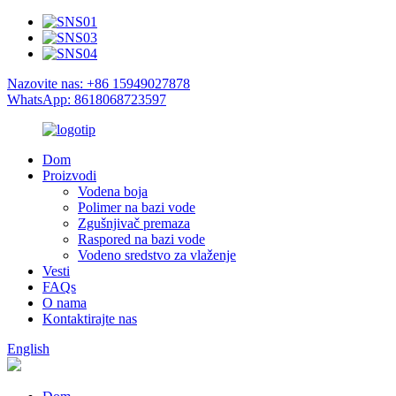
Nazovite nas: +86 15949027878
WhatsApp: 8618068723597
Dom
Proizvodi
Vodena boja
Polimer na bazi vode
Zgušnjivač premaza
Raspored na bazi vode
Vodeno sredstvo za vlaženje
Vesti
FAQs
O nama
Kontaktirajte nas
English