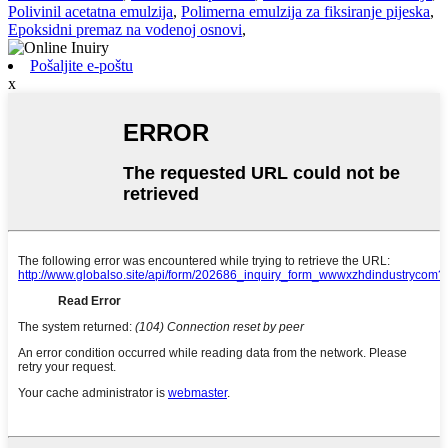
Polivinil acetatna emulzija
,
Polimerna emulzija za fiksiranje pijeska
,
Epoksidni premaz na vodenoj osnovi
,
Pošaljite e-poštu
x