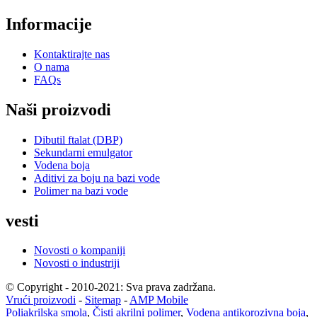
Informacije
Kontaktirajte nas
O nama
FAQs
Naši proizvodi
Dibutil ftalat (DBP)
Sekundarni emulgator
Vodena boja
Aditivi za boju na bazi vode
Polimer na bazi vode
vesti
Novosti o kompaniji
Novosti o industriji
© Copyright - 2010-2021: Sva prava zadržana.
Vrući proizvodi
-
Sitemap
-
AMP Mobile
Poliakrilska smola
,
Čisti akrilni polimer
,
Vodena antikorozivna boja
,