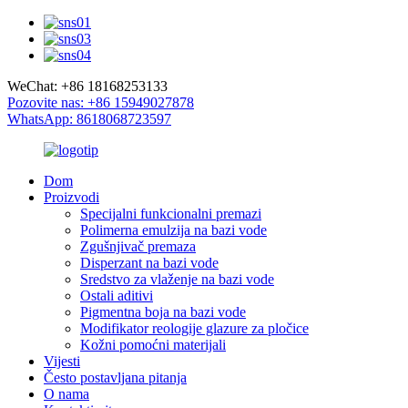
WeChat: +86 18168253133
Pozovite nas: +86 15949027878
WhatsApp: 8618068723597
Dom
Proizvodi
Specijalni funkcionalni premazi
Polimerna emulzija na bazi vode
Zgušnjivač premaza
Disperzant na bazi vode
Sredstvo za vlaženje na bazi vode
Ostali aditivi
Pigmentna boja na bazi vode
Modifikator reologije glazure za pločice
Kožni pomoćni materijali
Vijesti
Često postavljana pitanja
O nama