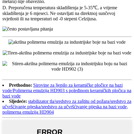
metara) nije obavezno.
D. Preporučena temperatura skladištenja je 5-35℃, a vrijeme
skladištenja je 6 mjeseci. Ne ostavljati na direktnoj sunčevoj
svjetlosti ili na temperaturi od -0 stepeni Celzijusa.
Prethodno:
Sirovine za ljepilo za keramičke pločice na bazi
vode/Polimerna emulzija HD903 s poleđinom keramičkih pločica na
bazi vode
Sljedeće:
stabilizator tla/sredstvo za zaštitu od požara/sredstvo za
učvršćivanje pijeska/sredstvo za učvršćivanje pijeska na bazi vode,
polimerna emulzija HD904