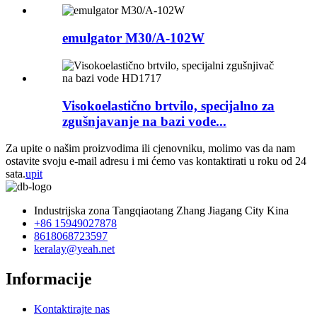
emulgator M30/A-102W
Visokoelastično brtvilo, specijalno za
zgušnjavanje na bazi vode...
Za upite o našim proizvodima ili cjenovniku, molimo vas da nam
ostavite svoju e-mail adresu i mi ćemo vas kontaktirati u roku od 24
sata.
upit
Industrijska zona Tangqiaotang Zhang Jiagang City Kina
+86 15949027878
8618068723597
keralay@yeah.net
Informacije
Kontaktirajte nas