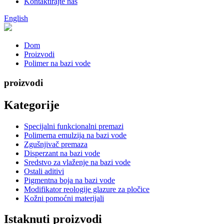
Kontaktirajte nas
English
Dom
Proizvodi
Polimer na bazi vode
proizvodi
Kategorije
Specijalni funkcionalni premazi
Polimerna emulzija na bazi vode
Zgušnjivač premaza
Disperzant na bazi vode
Sredstvo za vlaženje na bazi vode
Ostali aditivi
Pigmentna boja na bazi vode
Modifikator reologije glazure za pločice
Kožni pomoćni materijali
Istaknuti proizvodi