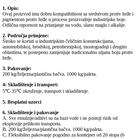
1. Opis:
Ovaj proizvod ima dobru kompatibilnost sa sredstvom protiv hrđe i
pigmentom protiv hrđe u procesu proizvodnje industrijske boje.
Odlična otpornost na prianjanje na vodu, slanu maglu i alkalije.
2. Područja primjene:
Široko se koristi u industrijskim čeličnim konstrukcijama,
automobilskoj, brodskoj, petrohemijskoj, mostogradnji i drugim
oblastima, te postepeno zamjenjuje tradicionalnu uljanu boju protiv
hrđe.
3. Pakovanje:
200 kg/željezna/plastična bačva. 1000 kg/paleta.
4: Skladištenje i transport:
5℃-35℃ okruženje, transport i skladištenje.
5. Besplatni uzorci
6. Skladištenje i pakovanje
A. Sve emulzije/aditivi su na bazi vode i ne postoji rizik od
eksplozije prilikom transporta.
B. 200 kg/željezna/plastična bačva. 1000 kg/paleta.
C. Fleksibilno pakovanje pogodno za kontejner od 20 stopa (6