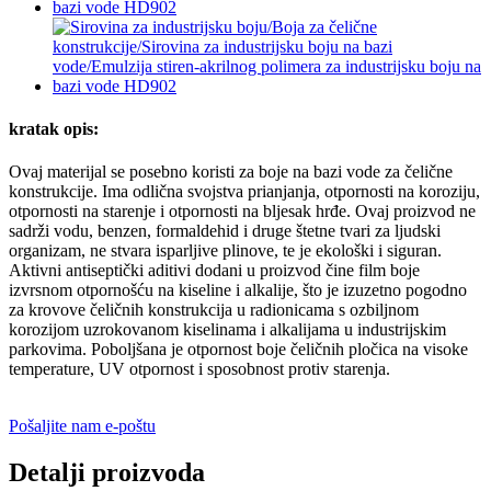
kratak opis:
Ovaj materijal se posebno koristi za boje na bazi vode za čelične
konstrukcije. Ima odlična svojstva prianjanja, otpornosti na koroziju,
otpornosti na starenje i otpornosti na bljesak hrđe. Ovaj proizvod ne
sadrži vodu, benzen, formaldehid i druge štetne tvari za ljudski
organizam, ne stvara isparljive plinove, te je ekološki i siguran.
Aktivni antiseptički aditivi dodani u proizvod čine film boje
izvrsnom otpornošću na kiseline i alkalije, što je izuzetno pogodno
za krovove čeličnih konstrukcija u radionicama s ozbiljnom
korozijom uzrokovanom kiselinama i alkalijama u industrijskim
parkovima. Poboljšana je otpornost boje čeličnih pločica na visoke
temperature, UV otpornost i sposobnost protiv starenja.
Pošaljite nam e-poštu
Detalji proizvoda