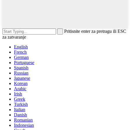
Pritisnite enter za pretragu ili ESC
za zatvaranje
English
French
German
Portuguese
Spanish
Russian
Japanese
Korean
Arabic
Irish
Greek
Turkish
Italian
Danish
Romanian
Indonesian