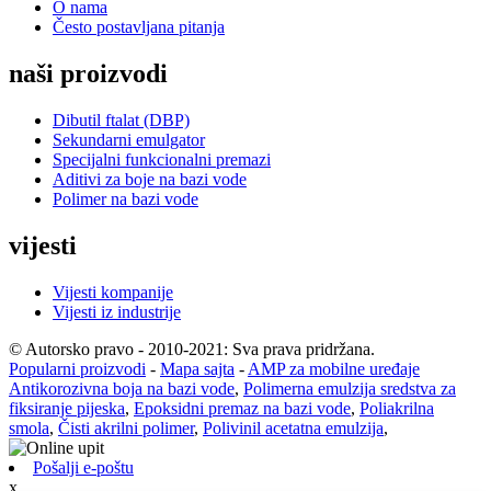
O nama
Često postavljana pitanja
naši proizvodi
Dibutil ftalat (DBP)
Sekundarni emulgator
Specijalni funkcionalni premazi
Aditivi za boje na bazi vode
Polimer na bazi vode
vijesti
Vijesti kompanije
Vijesti iz industrije
© Autorsko pravo - 2010-2021: Sva prava pridržana.
Popularni proizvodi
-
Mapa sajta
-
AMP za mobilne uređaje
Antikorozivna boja na bazi vode
,
Polimerna emulzija sredstva za
fiksiranje pijeska
,
Epoksidni premaz na bazi vode
,
Poliakrilna
smola
,
Čisti akrilni polimer
,
Polivinil acetatna emulzija
,
Pošalji e-poštu
x